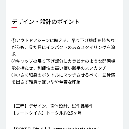
デザイン・設計のポイント
①アウトドアシーンに映える、吊り下げ機能を持ちな
がらも、見た目にインパクトのあるスタイリングを追
求
②キャップの吊り下げ部分にカラビナのような開閉機
能を持たせ、利便性の高い使い勝手のよいカタチ
➂小さく細身のポケトルにマッチさせるべく、武骨感
を出さず雑貨っぽいやや華奢な印象
【工程】デザイン、筐体設計、試作品製作
【リードタイム】トータル約2.5ヶ月
【POKETLEサイト】
https://poketle.shop/