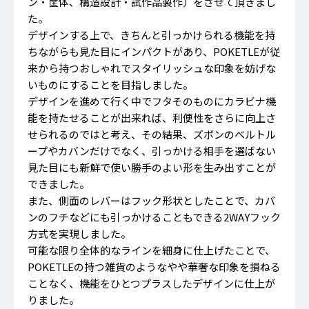
ン・筐体、構造設計・試作品製作）をさせて頂きまし
た。
デザインする上で、きちんと引っかけられる機能を持
ちながらも見た目にインパクトがあり、POKETLEが従
来から持つおしゃれでスタイリッシュな印象を妨げな
いものにすることを目指しました。
デザインを進めて行く中でフタそのものにカラビナ機
能を持たせることが出来れば、利便性をさらに向上さ
せられるのではと考え、その結果、ズボンのベルトル
ープやカバンだけでなく、引っかける相手を選ばない
見た目にも新鮮で使い勝手のよい形を生み出すことが
できました。
また、側面のレバーはフック形状としたことで、カバ
ンのフチなどにも引っかけることもできる2WAYフック
方式を実現しました。
可能な限り全体的なラインを細身に仕上げたことで、
POKETLEの持つ雑貨のようなやや華奢な印象を損ねる
ことなく、機能をひとつプラスしたデザインに仕上が
りました。