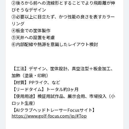
②後ろから前への流線形とすることでより飛距離が伸
びそうなデザイン
➂必要以上に目立たず、かつ性能の良さを表すカラー
リング
④板金での筐体製作
⑤天井への設置を考慮
⑥内部配線や熱源を意識したレイアウト検討
【工法】デザイン、筐体設計、真空注型＋板金加工、
加飾（塗装・印刷）
【材質】PPライク、など
【リードタイム】トータル約3ヶ月
【使用用途】検証用試作品、展示会用、市場投入（小
ロット生産）
【AIクラブヘッドトレーサーFocusサイト】
https://www.golf-focus.com/jp/#Top