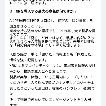
レクトに脳に届けます。
Q：XRを導入する最大の意義は何ですか？
A：物理的な制約をゼロにし、顧客の「自分事化」を
加速させることです。
実機を持ち込めない環境でも、1:1の実寸大で製品を提
示できます。
また、単に「見る」だけではなく、製品の内部に入り
込むような没入体験を提供することで、来場者は情報
を「自分自身の体験」として深く記憶します。
人間の脳は、単に「聞いた」情報よりも「体験した」
情報を強く記憶します。
XRによるプレゼンテーションは、来場者を情報の受け
手から、物語の主人公へと変えます。
製品が実際に稼働している工場内にワープしたり、ミ
クロの世界に入り込んで製品のナノテクノロジーを体
感したりといった演出は、従来のパンフレット配布で
は
決して到達できない深いエンゲージメントを生み出し
ます。