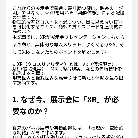
これからの展示会で競合に競り勝つ鍵は、製品の「説
明」ではなく、※XRを用いた「疑似体験」による記憶
の定着です。
物理的な輸送コストを削減しつつ、目に見えない技術
を可視化することで、商談の質とスピードを圧倒的に
高めます。
本記事では、XRが展示会プレゼンテーションにもたら
す革命と、具体的な導入メリット、よくあるQ＆A、そ
して失敗しないためのポイントを解説します。
※XR（クロスリアリティ）とは
：VR（仮想現実）、
AR（拡張現実）、MR（複合現実）などの先端技術を
総称する言葉で、
現実世界と仮想世界を融合させて新たな体験を生み出
す技術です。
1. なぜ今、展示会に「XR」が必
要なのか？
従来のパネル展示や実機設置には、「物理的・空間的
な制約」が常に伴います。
XRはこれらの壁を取り払い、ブランドの世界観をダイ